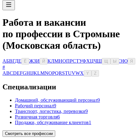
Работа и вакансии
по профессии в Стромыне
(Московская область)
А
Б
В
Г
Д
Е
Ж
З
И
К
Л
М
Н
О
П
Р
С
Т
У
Ф
Х
Ц
Ч
Ш
Э
Ю
Ё
Й
Щ
Ы
Я
#
A
B
C
D
E
F
G
H
I
J
K
L
M
N
O
P
Q
R
S
T
U
V
W
X
Y
Z
Специализации
Домашний, обслуживающий персонал
9
Рабочий персонал
9
Транспорт, логистика, перевозки
9
Розничная торговля
6
Продажи, обслуживание клиентов
1
Смотреть все профессии